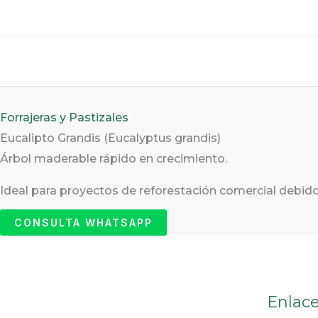
Skip
to
content
Forrajeras y Pastizales
Eucalipto Grandis (Eucalyptus grandis)
Árbol maderable rápido en crecimiento.
Ideal para proyectos de reforestación comercial debido
CONSULTA WHATSAPP
Enlac